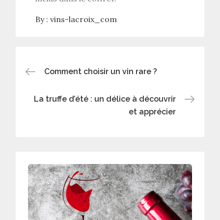
By :
vins-lacroix_com
Navigation
Comment choisir un vin rare ?
de
La truffe d’été : un délice à découvrir
et apprécier
l’article