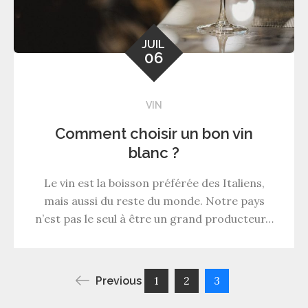
JUIL
06
VIN
Comment choisir un bon vin
blanc ?
Le vin est la boisson préférée des Italiens,
mais aussi du reste du monde. Notre pays
n’est pas le seul à être un grand producteur…
Pagination
1
2
3
Previous